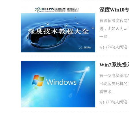
深度Win10
有很多深度官网
题，比如因为wd
一些...
(243)人阅读
Win7系统提
有一位电脑基地
出现蓝屏死机的问
看技术...
(198)人阅读