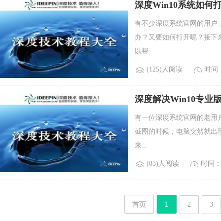
深度Win10系统如何
有不少深度系统官网的用户，
办？又要如何打开呢？接下
以帮...
(125)人阅读
时间：2
深度解决Win10专
有一位深度系统官网的老用户
截图的时候，电脑突然就出
来...
(83)人阅读
时间：2
首页
1
2
3