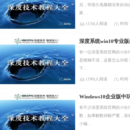
后，等很久电脑都没有自动
家...
(134)人阅读
时间：2
深度系统win10专
有一位深度系统官网的小伙伴
是模糊不清，这要怎么办呢
下...
(190)人阅读
时间：2
Windows10企业
有不少深度系统官网的小伙伴
数，如果帧数掉帧严重，游
小编...